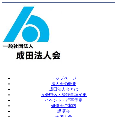
トップページ
法人会の概要
成田法人会とは
入会申込・登録事項変更
イベント・行事予定
研修会ご案内
講演会
全国大会